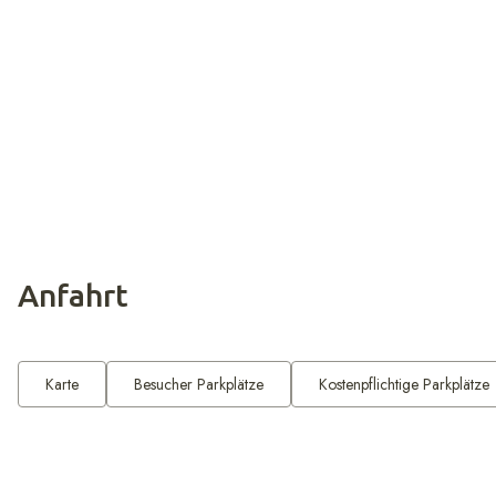
Anrufen
E-Mail schreiben
Chat beginnen
Anfahrt
Karte
Besucher Parkplätze
Kostenpflichtige Parkplätze